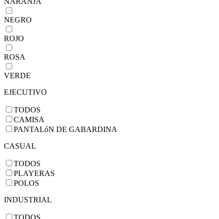
NARANJA
NEGRO
ROJO
ROSA
VERDE
EJECUTIVO
TODOS
CAMISA
PANTALóN DE GABARDINA
CASUAL
TODOS
PLAYERAS
POLOS
INDUSTRIAL
TODOS