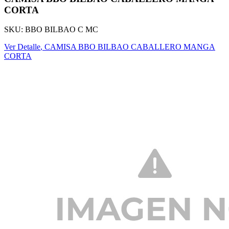
CORTA
SKU: BBO BILBAO C MC
Ver Detalle
, CAMISA BBO BILBAO CABALLERO MANGA
CORTA