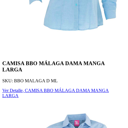
CAMISA BBO MÁLAGA DAMA MANGA
LARGA
SKU: BBO MALAGA D ML
Ver Detalle
, CAMISA BBO MÁLAGA DAMA MANGA
LARGA