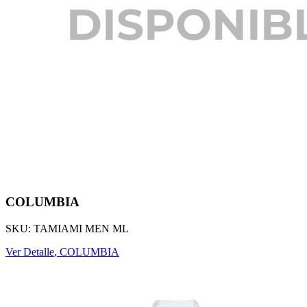
COLUMBIA
SKU: TAMIAMI MEN ML
Ver Detalle
, COLUMBIA