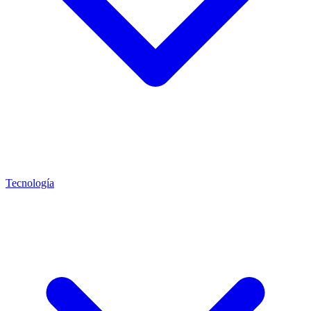
Tecnología