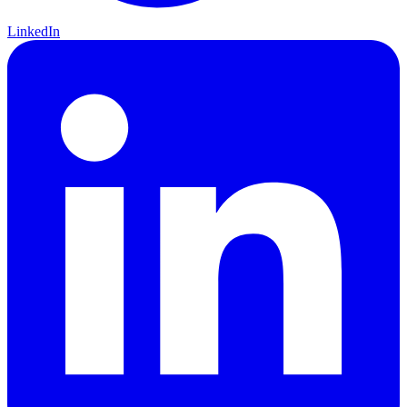
LinkedIn