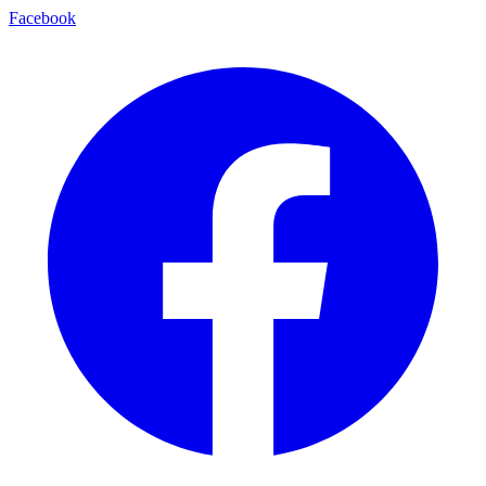
Facebook