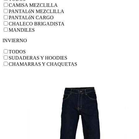
CAMISA MEZCLILLA
PANTALóN MEZCLILLA
PANTALóN CARGO
CHALECO BRIGADISTA
MANDILES
INVIERNO
TODOS
SUDADERAS Y HOODIES
CHAMARRAS Y CHAQUETAS