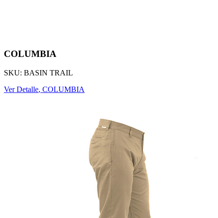
COLUMBIA
SKU: BASIN TRAIL
Ver Detalle
, COLUMBIA